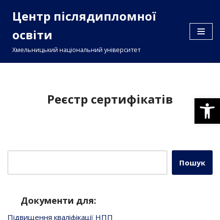
Центр післядипломної
Перейти
освіти
до
вмісту
Хмельницький національний університет
Реєстр сертифікатів
Відкри
Пошук
Документи для:
Підвищення кваліфікації НПП