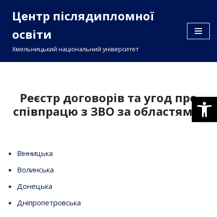
Центр післядипломної
Перейти
освіти
до
вмісту
Хмельницький національний університет
Реєстр договорів та угод про
Відкри
співпрацю з ЗВО за областями:
Вінницька
Волинська
Донецька
Дніпропетровська