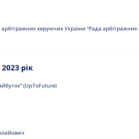
ії арбітражних керуючих України “Рада арбітражних
2023 рік
айбутнє” (UpToFuture)
колайович