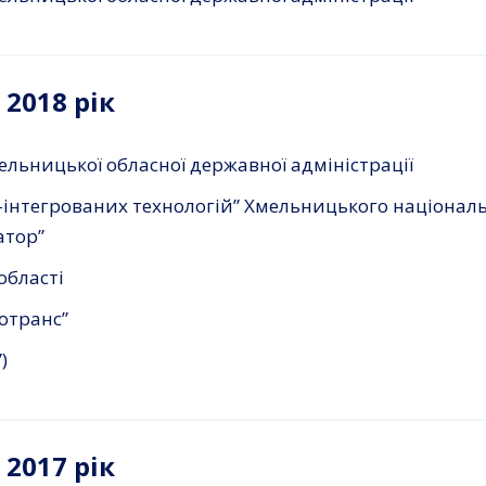
2018 рік
льницької обласної державної адміністрації
о-інтегрованих технологій” Хмельницького націонал
атор”
області
отранс”
)
2017 рік