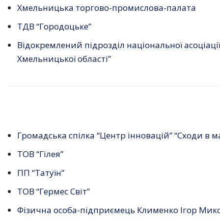
Хмельницька торгово-промислова-палата
ТДВ “Городоцьке”
Відокремлений підрозділ національної асоціац
Хмельницької області”
Громадська спілка “Центр інновацій” “Сходи в м
ТОВ “Гілея”
ПП “Татуїн”
ТОВ “Гермес Світ”
Фізична особа-підприємець Клименко Ігор Ми