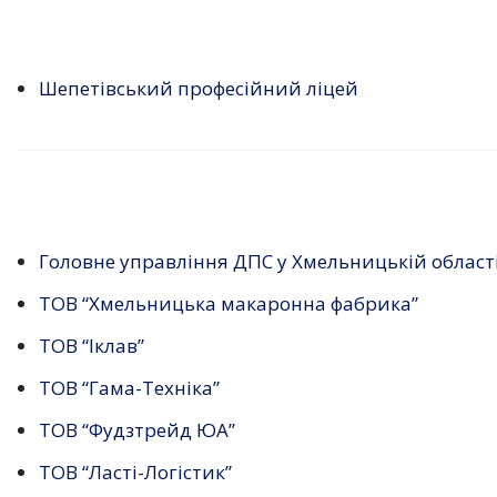
Шепетівський професійний ліцей
Головне управління ДПС у Хмельницькій област
ТОВ “Хмельницька макаронна фабрика”
ТОВ “Іклав”
ТОВ “Гама-Техніка”
ТОВ “Фудзтрейд ЮА”
ТОВ “Ласті-Логістик”